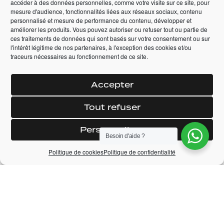
Automatique
accéder à des données personnelles, comme votre visite sur ce site, pour
Automatique
mesure d'audience, fonctionnalités liées aux réseaux sociaux, contenu
personnalisé et mesure de performance du contenu, développer et
65 990,00
€
améliorer les produits. Vous pouvez autoriser ou refuser tout ou partie de
159 990,00
€
ces traitements de données qui sont basés sur votre consentement ou sur
l'intérêt légitime de nos partenaires, à l'exception des cookies et/ou
+ DÉTAILS
+ DÉTAILS
traceurs nécessaires au fonctionnement de ce site.
RÉSERVER
RÉSERVER
Accepter
Tout refuser
Personnaliser
Besoin d'aide ?
Politique de cookies
Politique de confidentialité
LAMBORGHINI
FORD RANGER
PRIX
AVENTADOR LP 700-
RAPTOR DOUBLE
4
CABINE 2.0 TDCI 213
ECOBLUE BVA10