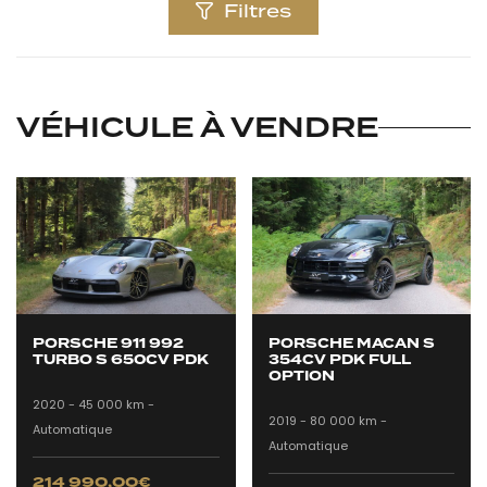
Filtres
VÉHICULE À VENDRE
PORSCHE 911 992
PORSCHE MACAN S
TURBO S 650CV PDK
354CV PDK FULL
OPTION
2020 -
45 000 km -
2019 -
80 000 km -
Automatique
Automatique
214 990,00
€