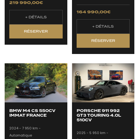
219 990,00
€
164 990,00
€
+ DÉTAILS
+ DÉTAILS
RÉSERVER
RÉSERVER
BMW M4 CS 550CV
PORSCHE 911 992
IMMAT FRANCE
GT3 TOURING 4.0L
510CV
2024 -
7 950 km -
2025 -
5 950 km -
Automatique