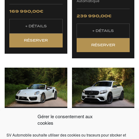
Automatique
169 990,00
€
239 990,00
€
+ DÉTAILS
+ DÉTAILS
RÉSERVER
RÉSERVER
PORSCHE 911 991.2
MERCEDES BENZ
Gérer le consentement aux
TURBO S CABRIOLET
GLC63S AMG COUPÉ
cookies
580CV
2018 -
59 000 km -
SV Automobile souhaite utiliser des cookies ou traceurs pour stocker et
2017 -
34 950 km -