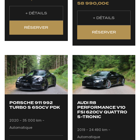
58 990,00
€
+ DÉTAILS
+ DÉTAILS
RÉSERVER
RÉSERVER
PORSCHE 911 992
AUDI R8
TURBO S 650CV PDK
PERFORMANCE V10
FSI 620CV QUATTRO
S-TRONIC
2020 -
35 000 km -
Automatique
2019 -
24 490 km -
Automatique