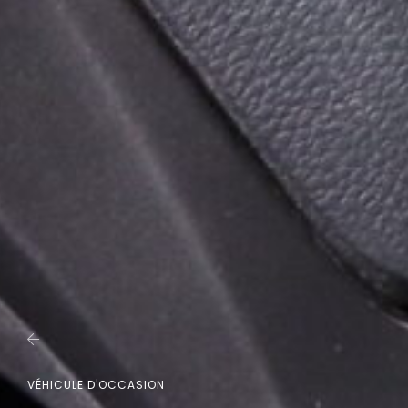
VÉHICULE D'OCCASION