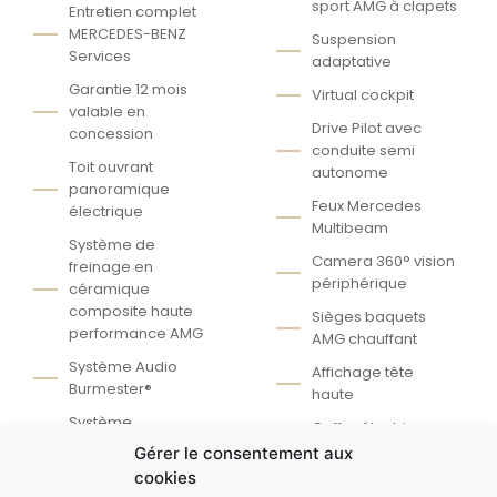
sport AMG à clapets
Entretien complet
MERCEDES-BENZ
Suspension
Services
adaptative
Garantie 12 mois
Virtual cockpit
valable en
Drive Pilot avec
concession
conduite semi
Toit ouvrant
autonome
panoramique
Feux Mercedes
électrique
Multibeam
Système de
Camera 360° vision
freinage en
périphérique
céramique
composite haute
Sièges baquets
performance AMG
AMG chauffant
Système Audio
Affichage tête
Burmester®
haute
Système
Coffre électrique
d'échappement
Gérer le consentement aux
cookies