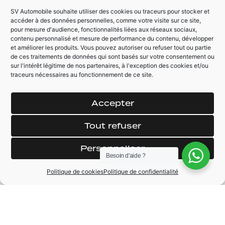
AUTRES ÉQUIPEMENTS
SV Automobile souhaite utiliser des cookies ou traceurs pour stocker et
accéder à des données personnelles, comme votre visite sur ce site,
Pack ambiance LED
pour mesure d'audience, fonctionnalités liées aux réseaux sociaux,
Volant Performance
contenu personnalisé et mesure de performance du contenu, développer
AMG en noir
Climatisation
et améliorer les produits. Vous pouvez autoriser ou refuser tout ou partie
DINAMICA
automatique
de ces traitements de données qui sont basés sur votre consentement ou
THERMOTRONIC
Tableau de bord et
sur l'intérêt légitime de nos partenaires, à l'exception des cookies et/ou
traceurs nécessaires au fonctionnement de ce site.
lignes de ceinture
Accès confort sans
ARTICO
clé
Accepter
Tout refuser
Personnaliser
MARQUE
Mercedes
Besoin d'aide ?
Politique de cookies
Politique de confidentialité
MODÈLE
Classe C
ANNÉE
2019