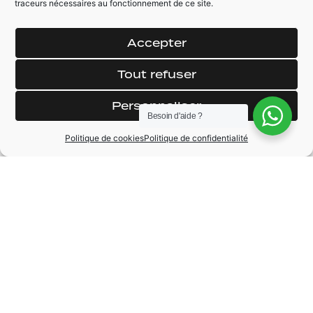
MARQUE
Lamborghini
traceurs nécessaires au fonctionnement de ce site.
MODÈLE
Aventador
Accepter
CARBURANT
Essence
Tout refuser
BOÎTE DE VITESSE
Automatique
Personnaliser
Besoin d'aide ?
ANNÉE
2014
Politique de cookies
Politique de confidentialité
KILOMÉTRAGE
11990 km
PUISSANCE
700cv
Une question à propos de ce