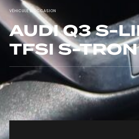
VÉHICULE D'OCCASION
AUDI Q3 S-L
TFSI S-TRON