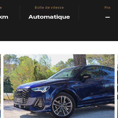
e
Boîte de vitesse
Prix
 km
Automatique
—