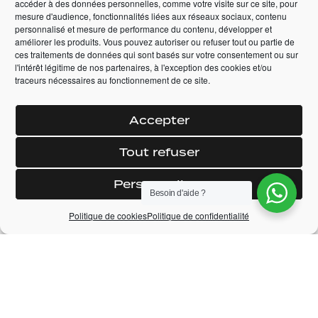
Automatique
accéder à des données personnelles, comme votre visite sur ce site, pour
Automatique
mesure d'audience, fonctionnalités liées aux réseaux sociaux, contenu
personnalisé et mesure de performance du contenu, développer et
65 990,00
€
améliorer les produits. Vous pouvez autoriser ou refuser tout ou partie de
159 990,00
€
ces traitements de données qui sont basés sur votre consentement ou sur
l'intérêt légitime de nos partenaires, à l'exception des cookies et/ou
+ DÉTAILS
+ DÉTAILS
traceurs nécessaires au fonctionnement de ce site.
RÉSERVER
RÉSERVER
Accepter
Tout refuser
Personnaliser
Besoin d'aide ?
Politique de cookies
Politique de confidentialité
LAMBORGHINI
FORD RANGER
PRIX
AVENTADOR LP 700-
RAPTOR DOUBLE
4
CABINE 2.0 TDCI 213
ECOBLUE BVA10