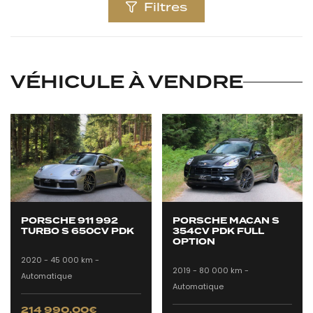
Filtres
VÉHICULE À VENDRE
PORSCHE 911 992
PORSCHE MACAN S
TURBO S 650CV PDK
354CV PDK FULL
OPTION
2020 -
45 000 km -
2019 -
80 000 km -
Automatique
Automatique
214 990,00
€