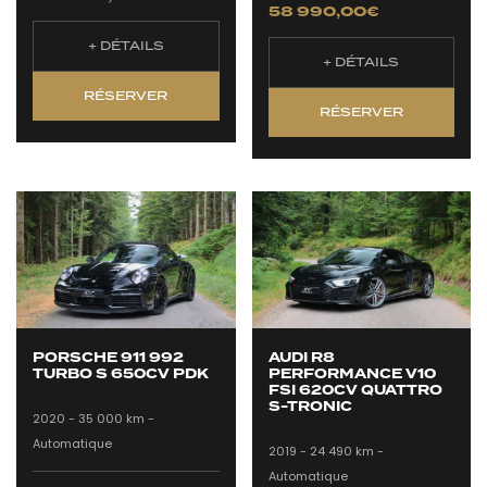
58 990,00
€
+ DÉTAILS
+ DÉTAILS
RÉSERVER
RÉSERVER
PORSCHE 911 992
AUDI R8
TURBO S 650CV PDK
PERFORMANCE V10
FSI 620CV QUATTRO
S-TRONIC
2020 -
35 000 km -
Automatique
2019 -
24 490 km -
Automatique