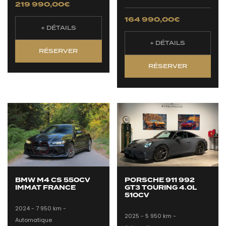
219 990,00
€
164 990,00
€
+ DÉTAILS
+ DÉTAILS
RÉSERVER
RÉSERVER
BMW M4 CS 550CV
PORSCHE 911 992
IMMAT FRANCE
GT3 TOURING 4.0L
510CV
2024 -
7 950 km -
2025 -
5 950 km -
Automatique