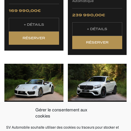
Automatique
169 990,00
€
239 990,00
€
+ DÉTAILS
+ DÉTAILS
RÉSERVER
RÉSERVER
PORSCHE 911 991.2
MERCEDES BENZ
Gérer le consentement aux
TURBO S CABRIOLET
GLC63S AMG COUPÉ
cookies
580CV
2018 -
59 000 km -
SV Automobile souhaite utiliser des cookies ou traceurs pour stocker et
2017 -
34 950 km -