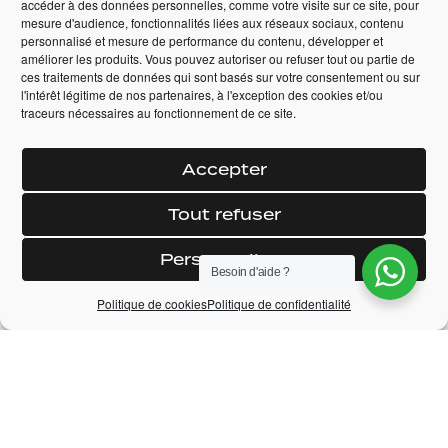
Automatique
accéder à des données personnelles, comme votre visite sur ce site, pour
Automatique
mesure d'audience, fonctionnalités liées aux réseaux sociaux, contenu
personnalisé et mesure de performance du contenu, développer et
65 990,00
€
améliorer les produits. Vous pouvez autoriser ou refuser tout ou partie de
159 990,00
€
ces traitements de données qui sont basés sur votre consentement ou sur
l'intérêt légitime de nos partenaires, à l'exception des cookies et/ou
+ DÉTAILS
+ DÉTAILS
traceurs nécessaires au fonctionnement de ce site.
RÉSERVER
RÉSERVER
Accepter
Tout refuser
Personnaliser
Besoin d'aide ?
Politique de cookies
Politique de confidentialité
LAMBORGHINI
FORD RANGER
PRIX
AVENTADOR LP 700-
RAPTOR DOUBLE
4
CABINE 2.0 TDCI 213
ECOBLUE BVA10