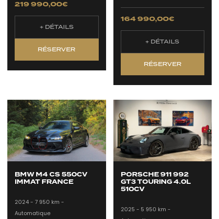
219 990,00
€
164 990,00
€
+ DÉTAILS
+ DÉTAILS
RÉSERVER
RÉSERVER
BMW M4 CS 550CV
PORSCHE 911 992
IMMAT FRANCE
GT3 TOURING 4.0L
510CV
2024 -
7 950 km -
2025 -
5 950 km -
Automatique