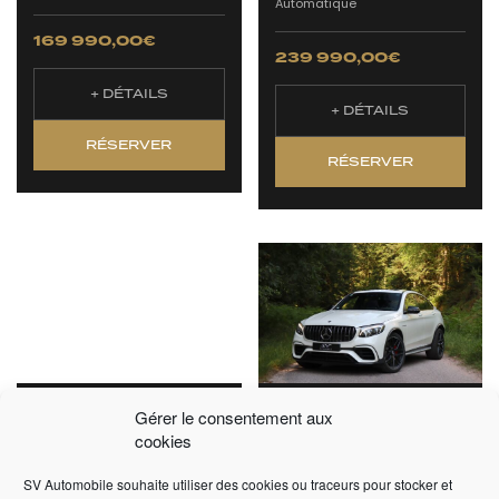
Automatique
169 990,00
€
239 990,00
€
+ DÉTAILS
+ DÉTAILS
RÉSERVER
RÉSERVER
PORSCHE 911 991.2
MERCEDES BENZ
Gérer le consentement aux
TURBO S CABRIOLET
GLC63S AMG COUPÉ
cookies
580CV
2018 -
59 000 km -
SV Automobile souhaite utiliser des cookies ou traceurs pour stocker et
2017 -
34 950 km -