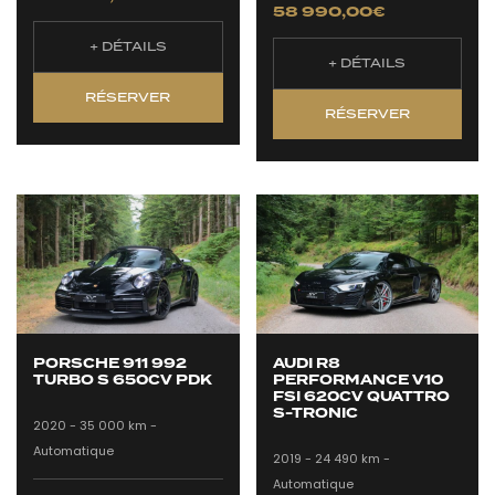
58 990,00
€
+ DÉTAILS
+ DÉTAILS
RÉSERVER
RÉSERVER
PORSCHE 911 992
AUDI R8
TURBO S 650CV PDK
PERFORMANCE V10
FSI 620CV QUATTRO
S-TRONIC
2020 -
35 000 km -
Automatique
2019 -
24 490 km -
Automatique