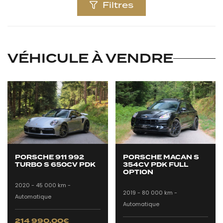
Filtres
VÉHICULE À VENDRE
PORSCHE 911 992
PORSCHE MACAN S
TURBO S 650CV PDK
354CV PDK FULL
OPTION
2020 -
45 000 km -
2019 -
80 000 km -
Automatique
Automatique
214 990,00
€