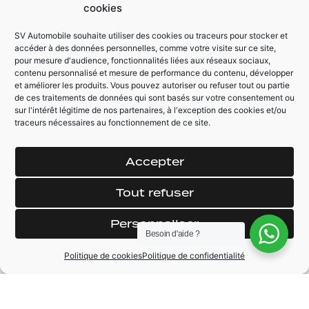
Toit ouvrant
Caméra de recul +
cookies
panoramique
Bip
électrique
Apple Car Play /
SV Automobile souhaite utiliser des cookies ou traceurs pour stocker et
Android Auto
accéder à des données personnelles, comme votre visite sur ce site,
pour mesure d'audience, fonctionnalités liées aux réseaux sociaux,
contenu personnalisé et mesure de performance du contenu, développer
et améliorer les produits. Vous pouvez autoriser ou refuser tout ou partie
AUTRES ÉQUIPEMENTS
de ces traitements de données qui sont basés sur votre consentement ou
sur l'intérêt légitime de nos partenaires, à l'exception des cookies et/ou
Peinture gris
Sellerie cuir / Tissu
traceurs nécessaires au fonctionnement de ce site.
Daytona
Feux / Essuie glace
Volant cuir méplat
automatique
Accepter
multifonctions
Palettes au volant
Climatisation
Tout refuser
Jantes aluminium
automatique bi-
18"
zones
Personnaliser
Auto hold assist
Besoin d'aide ?
Mode de conduite
select drive
Politique de cookies
Politique de confidentialité