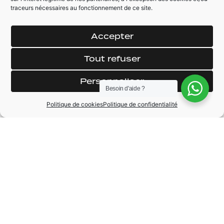
traceurs nécessaires au fonctionnement de ce site.
MODÈLE
One
Accepter
ANNÉE
2018
Tout refuser
BOÎTE DE VITESSE
Automatique
Personnaliser
CARBURANT
Essence
Besoin d'aide ?
Politique de cookies
Politique de confidentialité
KILOMÉTRAGE
37950 km
Une question à propos de ce
véhicule ?
Joignez-nous au :
+33 (0)6 24 94