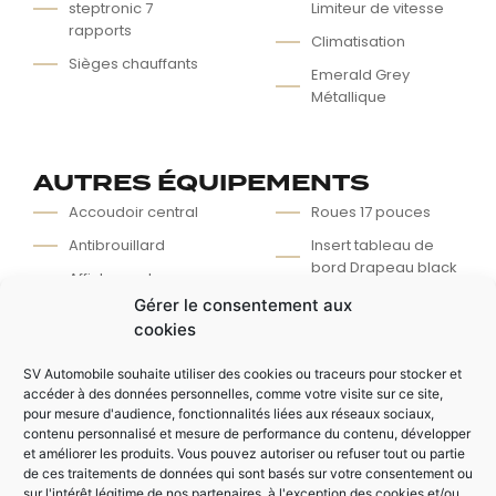
steptronic 7
Limiteur de vitesse
rapports
Climatisation
Sièges chauffants
Emerald Grey
Métallique
AUTRES ÉQUIPEMENTS
Accoudoir central
Roues 17 pouces
Antibrouillard
Insert tableau de
bord Drapeau black
Affichage des
pression de pneus
Aide au démarrage
Gérer le consentement aux
en côte
cookies
SV Automobile souhaite utiliser des cookies ou traceurs pour stocker et
accéder à des données personnelles, comme votre visite sur ce site,
pour mesure d'audience, fonctionnalités liées aux réseaux sociaux,
contenu personnalisé et mesure de performance du contenu, développer
et améliorer les produits. Vous pouvez autoriser ou refuser tout ou partie
de ces traitements de données qui sont basés sur votre consentement ou
MARQUE
Mini
sur l'intérêt légitime de nos partenaires, à l'exception des cookies et/ou