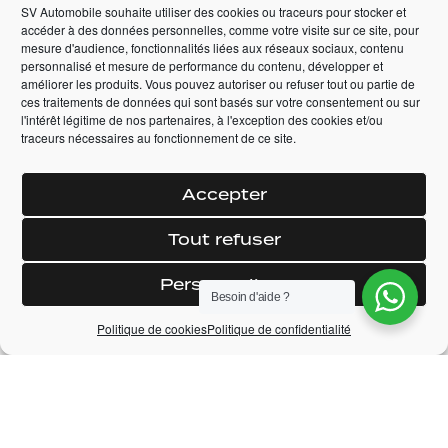
2012 -
155 900 km -
Manuelle
SV Automobile souhaite utiliser des cookies ou traceurs pour stocker et
2018 -
59 950 km -
accéder à des données personnelles, comme votre visite sur ce site, pour
Automatique
mesure d'audience, fonctionnalités liées aux réseaux sociaux, contenu
—
personnalisé et mesure de performance du contenu, développer et
améliorer les produits. Vous pouvez autoriser ou refuser tout ou partie de
—
+ DÉTAILS
ces traitements de données qui sont basés sur votre consentement ou sur
l'intérêt légitime de nos partenaires, à l'exception des cookies et/ou
+ DÉTAILS
traceurs nécessaires au fonctionnement de ce site.
Accepter
Tout refuser
Personnaliser
Besoin d'aide ?
Politique de cookies
Politique de confidentialité
VENDUE
VENDUE
MINI COOPER D 116CV
MINI JOHN COOPER
PRIX
CHILI
WORKS 231CV