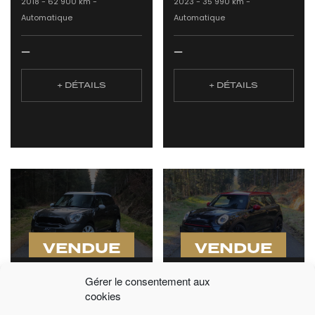
2018 -
62 900 km -
2023 -
35 990 km -
Automatique
Automatique
—
—
+ DÉTAILS
+ DÉTAILS
VENDUE
VENDUE
MINI COUNTRYMAN
MINI COPPER JOHN
Gérer le consentement aux
COOPER SD 143CV
COOPER WORK'S 231
cookies
BVA8