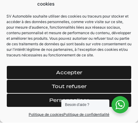
Boite de vitesse
cookies
Climatisation
automatique 8
automatique bi-
rapports
SV Automobile souhaite utiliser des cookies ou traceurs pour stocker et
zones
accéder à des données personnelles, comme votre visite sur ce site,
Régulateur / Limiteur
pour mesure d'audience, fonctionnalités liées aux réseaux sociaux,
Echappement
de vitesse
contenu personnalisé et mesure de performance du contenu, développer
Ragazzon (origine
et améliorer les produits. Vous pouvez autoriser ou refuser tout ou partie
de ces traitements de données qui sont basés sur votre consentement ou
sur l'intérêt légitime de nos partenaires, à l'exception des cookies et/ou
traceurs nécessaires au fonctionnement de ce site.
AUTRES ÉQUIPEMENTS
Pack Black intégrale
Trappe à carburant
Accepter
black
Clignotant dynamique
(à defilement)
Feux AR Anglais LED
Tout refuser
Feux / Essuie glace
Ouverture et
automatique
démarrage sans clé
Personnaliser
(keyless)
Besoin d'aide ?
Politique de cookies
Politique de confidentialité