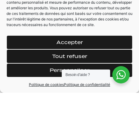
contenu personnalisé et mesure de performance du contenu, développer
et améliorer les produits. Vous pouvez autoriser ou refuser tout ou partie
de ces traitements de données qui sont basés sur votre consentement ou
AUTRES ÉQUIPEMENTS
sur l'intérêt légitime de nos partenaires, à l'exception des cookies et/ou
traceurs nécessaires au fonctionnement de ce site.
Climatisation
Planche de bord
automatique
éclairé
Accepter
Rétroviseur
Pack éclairage
électrique
d'ambiance
Tout refuser
Prise USB
Démarrage sans
clé (keyless)
Régulateur /
Personnaliser
Limiteur de vitesse
Essuie glace + feux
Besoin d'aide ?
automatique
Politique de cookies
Politique de confidentialité
MARQUE
Mini
MODÈLE
Cooper