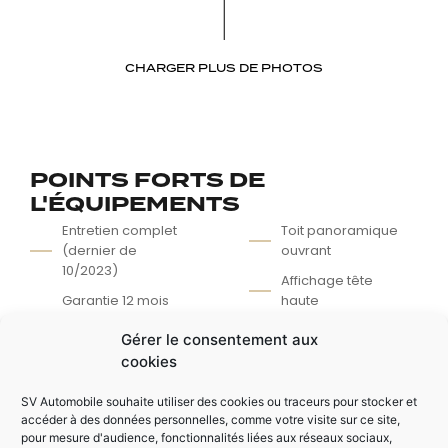
CHARGER PLUS DE PHOTOS
POINTS FORTS DE
L'ÉQUIPEMENTS
Entretien complet
Toit panoramique
(dernier de
ouvrant
10/2023)
Affichage tête
Garantie 12 mois
haute
valable en
Feux AV LED + AR
Gérer le consentement aux
concession
Anglais
cookies
Finition Heddon
Gros écran Tactile
Street
SV Automobile souhaite utiliser des cookies ou traceurs pour stocker et
Apple Car Play /
accéder à des données personnelles, comme votre visite sur ce site,
Android Auto
pour mesure d'audience, fonctionnalités liées aux réseaux sociaux,