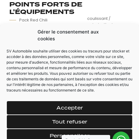
POINTS FORTS DE
L'ÉQUIPEMENTS
coulissant /
Pack Red Chili
entrebaillant
Régulateur de
Gérer le consentement aux
Radar de
vitesse
cookies
stationnement
Toit ouvrant
panoramique /
SV Automobile souhaite utiliser des cookies ou traceurs pour stocker et
accéder à des données personnelles, comme votre visite sur ce site,
pour mesure d'audience, fonctionnalités liées aux réseaux sociaux,
contenu personnalisé et mesure de performance du contenu, développer
et améliorer les produits. Vous pouvez autoriser ou refuser tout ou partie
AUTRES ÉQUIPEMENTS
de ces traitements de données qui sont basés sur votre consentement ou
sur l'intérêt légitime de nos partenaires, à l'exception des cookies et/ou
Volant sport
Accoudoir central
traceurs nécessaires au fonctionnement de ce site.
multifonctions
AV
Sièges sport
Accepter
Tout refuser
Personnaliser