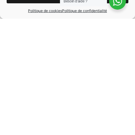
Besoin d'aide ?
MARQUE
Mini
Politique de cookies
Politique de confidentialité
MODÈLE
Cooper
ANNÉE
2014
BOÎTE DE VITESSE
Manuelle
CARBURANT
Essence
KILOMÉTRAGE
38300 km
Une question à propos de ce
véhicule ?
Joignez-nous au :