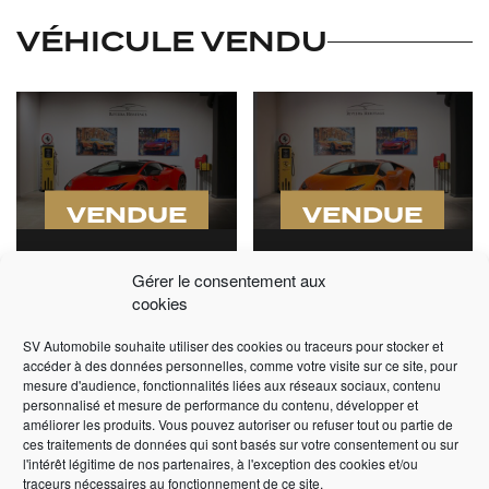
VÉHICULE VENDU
VENDUE
VENDUE
LAMBORGHINI
LAMBORGHINI
HURACAN TECNICA
HURACAN 5.2L V10 LP
Gérer le consentement aux
LP 640-2 AD
580-2
cookies
PERSONAM
2017 -
27 990 km -
SV Automobile souhaite utiliser des cookies ou traceurs pour stocker et
2024 -
2 490 km -
Automatique
accéder à des données personnelles, comme votre visite sur ce site, pour
Automatique
mesure d'audience, fonctionnalités liées aux réseaux sociaux, contenu
personnalisé et mesure de performance du contenu, développer et
—
améliorer les produits. Vous pouvez autoriser ou refuser tout ou partie de
—
ces traitements de données qui sont basés sur votre consentement ou sur
l'intérêt légitime de nos partenaires, à l'exception des cookies et/ou
+ DÉTAILS
+ DÉTAILS
traceurs nécessaires au fonctionnement de ce site.