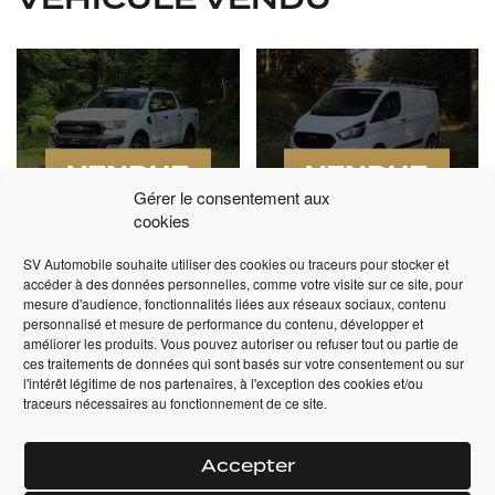
VENDUE
VENDUE
Gérer le consentement aux
FORD RANGER 3.2
FORD TRANSIT
cookies
WILDTRAK 200CV
CUSTOM L1H1 2.0L
BVA
ECOBLUE 130CV
SV Automobile souhaite utiliser des cookies ou traceurs pour stocker et
accéder à des données personnelles, comme votre visite sur ce site, pour
2017 -
91 000 km -
2019 -
88 900 km -
Manuelle
mesure d'audience, fonctionnalités liées aux réseaux sociaux, contenu
Automatique
personnalisé et mesure de performance du contenu, développer et
améliorer les produits. Vous pouvez autoriser ou refuser tout ou partie de
—
ces traitements de données qui sont basés sur votre consentement ou sur
28 990,00
€
l'intérêt légitime de nos partenaires, à l'exception des cookies et/ou
+ DÉTAILS
traceurs nécessaires au fonctionnement de ce site.
+ DÉTAILS
Accepter