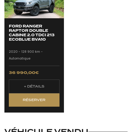
FORD RANGER
RAPTOR DOUBLE
CABINE 2.0 TDCI 213
ECOBLUE BVA10
2020 -
128 900 km -
Automatique
36 990,00
€
+ DÉTAILS
RÉSERVER
VÉHICULE VENDU