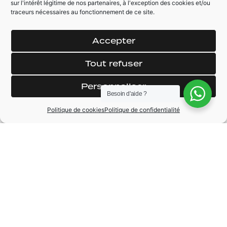
sur l'intérêt légitime de nos partenaires, à l'exception des cookies et/ou
Rétroviseur
Rétroviseur
traceurs nécessaires au fonctionnement de ce site.
électrique
chauffant
Feux automatique
Régulateur /
Limiteur de vitesse
Accepter
Tout refuser
Personnaliser
Besoin d'aide ?
MARQUE
Politique de cookies
Politique de confidentialité
Dodge
MODÈLE
Challenger
ANNÉE
2019
BOÎTE DE VITESSE
Automatique
CARBURANT
Essence