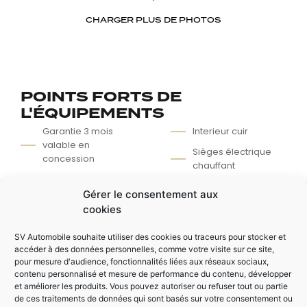
CHARGER PLUS DE PHOTOS
POINTS FORTS DE
L'ÉQUIPEMENTS
Garantie 3 mois
Interieur cuir
valable en
Sièges électrique
concession
chauffant
Widebody
Alpine Sound
Gérer le consentement aux
SRT Modes avec
system®
cookies
chrono / jauges /
Climatisation
force G / moteur
SV Automobile souhaite utiliser des cookies ou traceurs pour stocker et
Volant chauffant
accéder à des données personnelles, comme votre visite sur ce site,
pour mesure d'audience, fonctionnalités liées aux réseaux sociaux,
contenu personnalisé et mesure de performance du contenu, développer
et améliorer les produits. Vous pouvez autoriser ou refuser tout ou partie
AUTRES ÉQUIPEMENTS
de ces traitements de données qui sont basés sur votre consentement ou