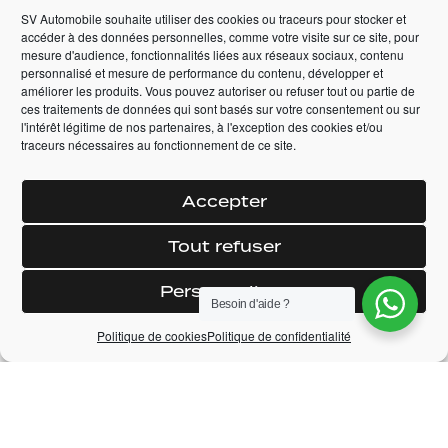
VENDUE
SV Automobile souhaite utiliser des cookies ou traceurs pour stocker et
accéder à des données personnelles, comme votre visite sur ce site, pour
DODGE CHALLENGER
mesure d'audience, fonctionnalités liées aux réseaux sociaux, contenu
SRT 492CV SCAT
PACK WIDEBODY
personnalisé et mesure de performance du contenu, développer et
améliorer les produits. Vous pouvez autoriser ou refuser tout ou partie de
ces traitements de données qui sont basés sur votre consentement ou sur
2019 -
94 600 km -
l'intérêt légitime de nos partenaires, à l'exception des cookies et/ou
Automatique
traceurs nécessaires au fonctionnement de ce site.
—
Accepter
+ DÉTAILS
Tout refuser
Personnaliser
Besoin d'aide ?
Politique de cookies
Politique de confidentialité
PRIX