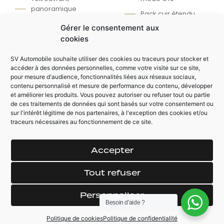
panoramique
Pack cuir étendu
électrique
Gérer le consentement aux
Siège électrique
Attelage électrique
cookies
chauffant à
origine VW
mémoire
Finition R-Line
SV Automobile souhaite utiliser des cookies ou traceurs pour stocker et
Keyless (ouverture
accéder à des données personnelles, comme votre visite sur ce site,
Exclusive
et démarrage sans
pour mesure d'audience, fonctionnalités liées aux réseaux sociaux,
clé)
contenu personnalisé et mesure de performance du contenu, développer
et améliorer les produits. Vous pouvez autoriser ou refuser tout ou partie
de ces traitements de données qui sont basés sur votre consentement ou
sur l'intérêt légitime de nos partenaires, à l'exception des cookies et/ou
AUTRES ÉQUIPEMENTS
traceurs nécessaires au fonctionnement de ce site.
Régulateur /
Auto hold assist
Limiteur de vitesse
Accepter
Virtual cockpit
adaptatif
Hayon éléctrique
Line Assist
Tout refuser
Pack ambiance LED
Volant chauffant
Personnaliser
Trappe à ski
Climatisation tri-
Besoin d'aide ?
zones
Rétroviseur
Politique de cookies
Politique de confidentialité
éléctrique chauffant