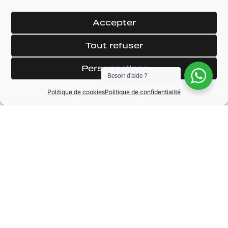
Jantes 15 Pouces
Porte gobelet
aluminium
Accepter
Banquettes AR 1/3 -
Spoiler arrière
2/3
Tout refuser
Vitres AR
miroir de pare soleil
surteintées
Personnaliser
Besoin d'aide ?
Politique de cookies
Politique de confidentialité
MARQUE
Volkswagen
MODÈLE
LUPO GTI
ANNÉE
2000
BOÎTE DE VITESSE
Manuelle