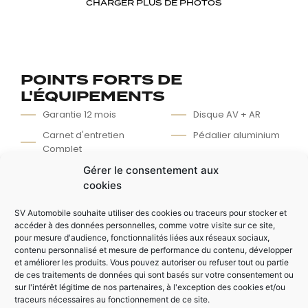
CHARGER PLUS DE PHOTOS
POINTS FORTS DE
L'ÉQUIPEMENTS
Garantie 12 mois
Disque AV + AR
Carnet d'entretien
Pédalier aluminium
Complet
Climatisation
Kit distribution fait
Gérer le consentement aux
Alarme
en 2020
cookies
Réglage rétroviseur
Sellerie GTI tissu
électrique
SV Automobile souhaite utiliser des cookies ou traceurs pour stocker et
Ciel de toit noir
accéder à des données personnelles, comme votre visite sur ce site,
Vitres éléctriques
pour mesure d'audience, fonctionnalités liées aux réseaux sociaux,
contenu personnalisé et mesure de performance du contenu, développer
et améliorer les produits. Vous pouvez autoriser ou refuser tout ou partie
de ces traitements de données qui sont basés sur votre consentement ou
AUTRES ÉQUIPEMENTS
sur l'intérêt légitime de nos partenaires, à l'exception des cookies et/ou
traceurs nécessaires au fonctionnement de ce site.
Etrier de frein rouge
Ceinture rouge GTI