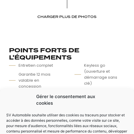
CHARGER PLUS DE PHOTOS
POINTS FORTS DE
L'ÉQUIPEMENTS
Entretien complet
Keyless go
(ouverture et
Garantie 12 mois
démarrage sans
valable en
clé)
concession
Régulateur /
Climatisation
Gérer le consentement aux
Limiteur adaptatif
automatique tri-
cookies
zones
Modes de
conduites
SV Automobile souhaite utiliser des cookies ou traceurs pour stocker et
Pack ambiance LED
accéder à des données personnelles, comme votre visite sur ce site,
intérieur
Apple Car Play
pour mesure d'audience, fonctionnalités liées aux réseaux sociaux,
contenu personnalisé et mesure de performance du contenu, développer