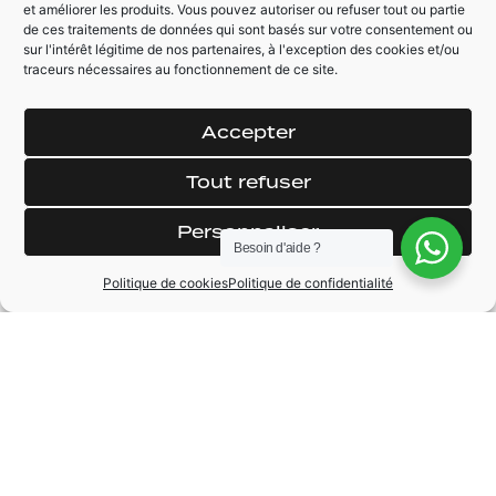
et améliorer les produits. Vous pouvez autoriser ou refuser tout ou partie
de ces traitements de données qui sont basés sur votre consentement ou
AUTRES ÉQUIPEMENTS
sur l'intérêt légitime de nos partenaires, à l'exception des cookies et/ou
traceurs nécessaires au fonctionnement de ce site.
Feux / Essuie glace
Aide au parking AV
automatique
+ AR
Auto hold assist
Accepter
Phare LED I.Q
Rétroviseur
Tout refuser
électrique
rabattable
Personnaliser
Besoin d'aide ?
Politique de cookies
Politique de confidentialité
MARQUE
Volkswagen
MODÈLE
Golf
KILOMÉTRAGE
9950 km