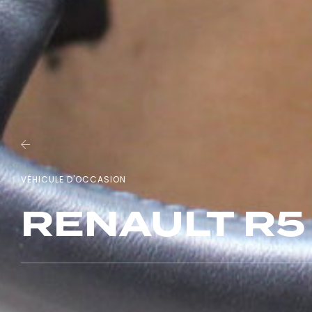
VÉHICULE D'OCCASION
RENAULT R5