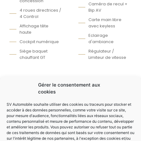
concession
Caméra de recul +
4 roues directrices /
Bip AV
4 Control
Carte main libre
Affichage tête
avec keyless
haute
Eclairage
Cockpit numérique
d'ambiance
Siège baquet
Régulateur /
chauffant GT
Limiteur de vitesse
AUTRES ÉQUIPEMENTS
Gérer le consentement aux
Climatisation multi-
Volant sport avec
cookies
zones
palettes au volant
SV Automobile souhaite utiliser des cookies ou traceurs pour stocker et
Rétroviseur
Aide au démarrage
accéder à des données personnelles, comme votre visite sur ce site,
électrique
en côte
pour mesure d'audience, fonctionnalités liées aux réseaux sociaux,
Feux LED / Essuie
Double des clés
contenu personnalisé et mesure de performance du contenu, développer
et améliorer les produits. Vous pouvez autoriser ou refuser tout ou partie
glace Automatique
Banquette 1/3 2/3
de ces traitements de données qui sont basés sur votre consentement ou
Vitres arrière
sur l'intérêt légitime de nos partenaires, à l'exception des cookies et/ou
GPS tactile