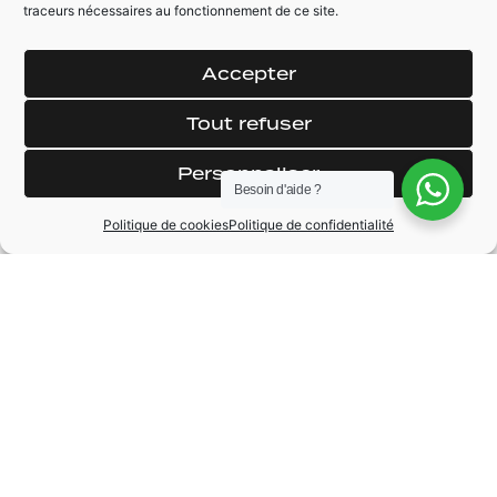
surteintées
traceurs nécessaires au fonctionnement de ce site.
Fixation isofix
Accepter
Tout refuser
Personnaliser
MARQUE
Renault sport
Besoin d'aide ?
Politique de cookies
Politique de confidentialité
MODÈLE
Megane
ANNÉE
2016
BOÎTE DE VITESSE
Automatique
CARBURANT
Essence
KILOMÉTRAGE
107900 km