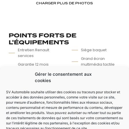
CHARGER PLUS DE PHOTOS
POINTS FORTS DE
L'ÉQUIPEMENTS
Entretien Renault
Siège baquet
services
Grand écran
Garantie 12 mois
multimédia tactile
valable en
Caméra de recul +
Gérer le consentement aux
concession
BIP
cookies
Finition RS-Line
Digital cockpit
SV Automobile souhaite utiliser des cookies ou traceurs pour stocker et
Régulateur /
accéder à des données personnelles, comme votre visite sur ce site,
Limiteur de vitesse
pour mesure d'audience, fonctionnalités liées aux réseaux sociaux,
contenu personnalisé et mesure de performance du contenu, développer
et améliorer les produits. Vous pouvez autoriser ou refuser tout ou partie
de ces traitements de données qui sont basés sur votre consentement ou
AUTRES ÉQUIPEMENTS
sur l'intérêt légitime de nos partenaires, à l'exception des cookies et/ou
Keyless (ouverture
Rétroviseur
traceurs nécessaires au fonctionnement de ce site.