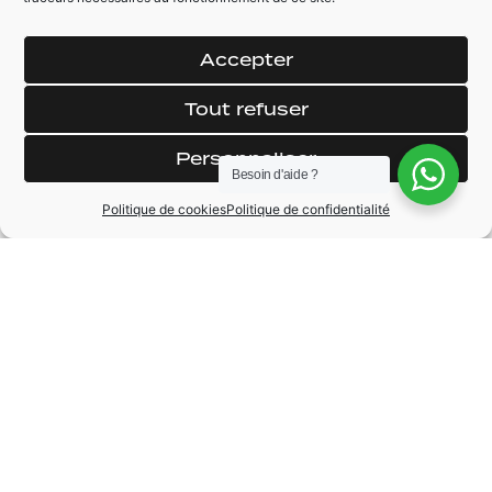
et démarrage sans
électrique
clé)
Climatisation
Accepter
Détecteur de ligne
automatique
Tout refuser
Personnaliser
Besoin d'aide ?
Politique de cookies
Politique de confidentialité
MARQUE
Renault
MODÈLE
Clio 5
ANNÉE
2022
BOÎTE DE VITESSE
Automatique
CARBURANT
Hybride
KILOMÉTRAGE