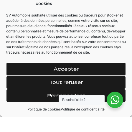
AUTRES ÉQUIPEMENTS
cookies
Régulateur /
Inscription logo
SV Automobile souhaite utiliser des cookies ou traceurs pour stocker et
Limiteur de vitesse
Porsche appuie
accéder à des données personnelles, comme votre visite sur ce site,
tête / accoudoir
pour mesure d'audience, fonctionnalités liées aux réseaux sociaux,
Colonne de
contenu personnalisé et mesure de performance du contenu, développer
direction à réglage
Portes + tableau de
et améliorer les produits. Vous pouvez autoriser ou refuser tout ou partie
électrique
bord cuir
de ces traitements de données qui sont basés sur votre consentement ou
sur l'intérêt légitime de nos partenaires, à l'exception des cookies et/ou
Sièges cuir
Détection angles
traceurs nécessaires au fonctionnement de ce site.
adaptatif 18
morts
positions
Sièges AV
Selection des
Accepter
chauffants
modes de conduite
Park assist
avec bouton volant
Tout refuser
Personnaliser
Besoin d'aide ?
Politique de cookies
Politique de confidentialité
MARQUE
Porsche