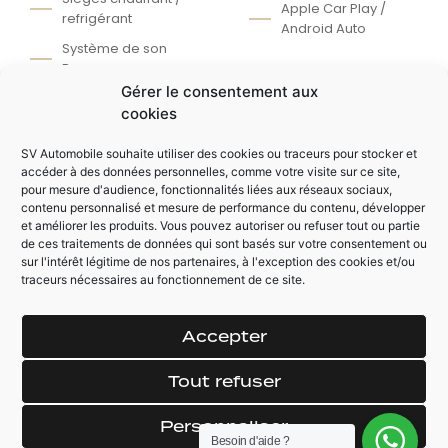
Apple Car Play /
refrigérant
Android Auto
Système de son
Bose®
Gérer le consentement aux
cookies
AUTRES ÉQUIPEMENTS
SV Automobile souhaite utiliser des cookies ou traceurs pour stocker et
Colonne de
Selection des
accéder à des données personnelles, comme votre visite sur ce site,
pour mesure d'audience, fonctionnalités liées aux réseaux sociaux,
direction électrique
modes de conduite
contenu personnalisé et mesure de performance du contenu, développer
Rétroviseur
Volant chauffant
et améliorer les produits. Vous pouvez autoriser ou refuser tout ou partie
électrique
de ces traitements de données qui sont basés sur votre consentement ou
detection des
sur l'intérêt légitime de nos partenaires, à l'exception des cookies et/ou
Détection des
panneaux
traceurs nécessaires au fonctionnement de ce site.
angles morts
Ciel de toit en
Siège arrière
alcantara
Accepter
chauffant
Tout refuser
Personnaliser
Besoin d'aide ?