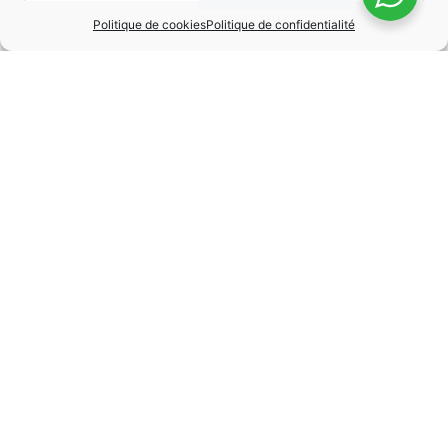
Politique de cookies
Politique de confidentialité
MARQUE
Porsche
MODÈLE
Cayenne
ANNÉE
2018
BOÎTE DE VITESSE
Automatique
CARBURANT
Essence
KILOMÉTRAGE
77500 km
PUISSANCE
550 cv