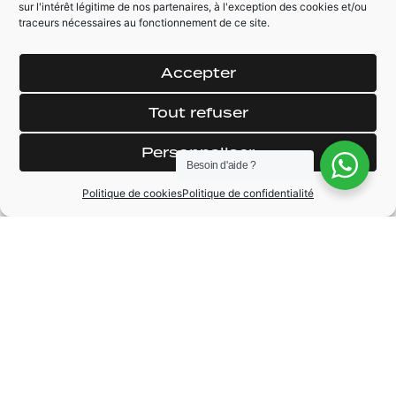
sur l'intérêt légitime de nos partenaires, à l'exception des cookies et/ou
Tableau de bord
Vitrage arrière
traceurs nécessaires au fonctionnement de ce site.
alcantara
teinté
Accepter
Tout refuser
MARQUE
Personnaliser
Porsche
Besoin d'aide ?
MODÈLE
911
Politique de cookies
Politique de confidentialité
ANNÉE
2023
BOÎTE DE VITESSE
Automatique
CARBURANT
Essence
KILOMÉTRAGE
6200 km