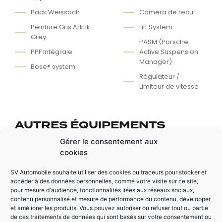
Pack Weissach
Caméra de recul
Peinture Gris Arktik
Lift System
Grey
PASM (Porsche
PPF Intégrale
Active Suspension
Manager)
Bose® system
Régulateur /
Limiteur de vitesse
AUTRES ÉQUIPEMENTS
Apple Car Play® /
Echappement sport
Gérer le consentement aux
Android Auto®
à clapet
cookies
Jantes légères en
Extincteur
Magnesium 20/21
SV Automobile souhaite utiliser des cookies ou traceurs pour stocker et
Rétroviseur
accéder à des données personnelles, comme votre visite sur ce site,
Pouces
électrique
pour mesure d'audience, fonctionnalités liées aux réseaux sociaux,
Pack Sport chrono
contenu personnalisé et mesure de performance du contenu, développer
Rétroviseur
et améliorer les produits. Vous pouvez autoriser ou refuser tout ou partie
Réservoir 90L
carbone
de ces traitements de données qui sont basés sur votre consentement ou