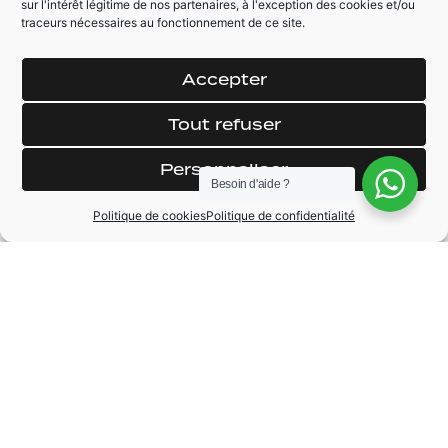
sur l'intérêt légitime de nos partenaires, à l'exception des cookies et/ou
traceurs nécessaires au fonctionnement de ce site.
AUTRES ÉQUIPEMENTS
Rétroviseur
Feux LED
Accepter
électrique
automatique
Mode de conduite
Tout refuser
Personnaliser
Besoin d'aide ?
Politique de cookies
Politique de confidentialité
MARQUE
Peugeot
MODÈLE
308
ANNÉE
2022
BOÎTE DE VITESSE
Automatique
CARBURANT
Hybride