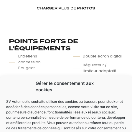
CHARGER PLUS DE PHOTOS
POINTS FORTS DE
L'ÉQUIPEMENTS
Entretiens
Double écran digital
concession
Régulateur /
Peugeot
Limiteur adaptatif
Premiere main
Pack GT
Gérer le consentement aux
Garantie 12 mois
Keyless (ouverture
cookies
valable en
et démarrage sans
concession
clé)
SV Automobile souhaite utiliser des cookies ou traceurs pour stocker et
Digital cockpit XL
accéder à des données personnelles, comme votre visite sur ce site,
Caméra de recul
pour mesure d'audience, fonctionnalités liées aux réseaux sociaux,
Apple Car Play /
360° + Bip
contenu personnalisé et mesure de performance du contenu, développer
Android Auto
et améliorer les produits. Vous pouvez autoriser ou refuser tout ou partie
de ces traitements de données qui sont basés sur votre consentement ou