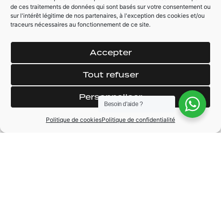
de ces traitements de données qui sont basés sur votre consentement ou
sur l'intérêt légitime de nos partenaires, à l'exception des cookies et/ou
AUTRES ÉQUIPEMENTS
traceurs nécessaires au fonctionnement de ce site.
Détecteur pression
Rétroviseur
pneus
électrique
Accepter
Direction assistée
Jantes alliage
Fermeture
Peinture métallisé
Tout refuser
centralisée
Essuie-glaces
Personnaliser
Feux automatique
automatique
Besoin d'aide ?
Politique de cookies
Politique de confidentialité
MARQUE
Opel
MODÈLE
Corsa
ANNÉE
2021