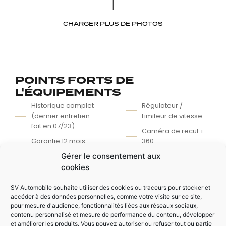
CHARGER PLUS DE PHOTOS
POINTS FORTS DE
L'ÉQUIPEMENTS
Historique complet
Régulateur /
(dernier entretien
Limiteur de vitesse
fait en 07/23)
Caméra de recul +
Garantie 12 mois
360
valable en
Gérer le consentement aux
Apple Car Play /
concession
Android Auto
cookies
Grand écran
Boite 6 vitesses
multifonctions
SV Automobile souhaite utiliser des cookies ou traceurs pour stocker et
tactile
Climatisation
accéder à des données personnelles, comme votre visite sur ce site,
pour mesure d'audience, fonctionnalités liées aux réseaux sociaux,
automatique
contenu personnalisé et mesure de performance du contenu, développer
et améliorer les produits. Vous pouvez autoriser ou refuser tout ou partie