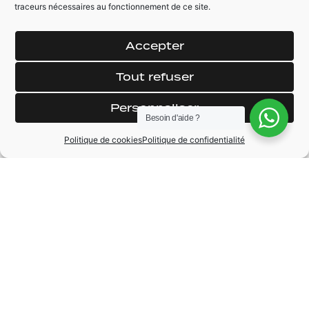
Détecteur pression
Rétroviseur
traceurs nécessaires au fonctionnement de ce site.
pneus
électrique
Direction assistée
Jantes alliage
Accepter
Fermeture
Peinture métallisé
centralisée
Tout refuser
Essuie-glaces
Feux automatique
automatique
Personnaliser
Besoin d'aide ?
Politique de cookies
Politique de confidentialité
MARQUE
Opel
MODÈLE
Corsa
ANNÉE
2021
BOÎTE DE VITESSE
Manuelle