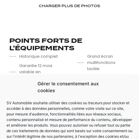
CHARGER PLUS DE PHOTOS
POINTS FORTS DE
L'ÉQUIPEMENTS
Historique complet
Grand écran
multifonctions
Garantie 12 mois
tactile
valable en
concession
Régulateur /
Gérer le consentement aux
Limiteur de vitesse
Caméra de recul
cookies
Boite 6 vitesses
Apple Car Play /
Android Auto
Climatisation
SV Automobile souhaite utiliser des cookies ou traceurs pour stocker et
accéder à des données personnelles, comme votre visite sur ce site,
automatique
pour mesure d'audience, fonctionnalités liées aux réseaux sociaux,
contenu personnalisé et mesure de performance du contenu, développer
et améliorer les produits. Vous pouvez autoriser ou refuser tout ou partie
de ces traitements de données qui sont basés sur votre consentement ou
AUTRES ÉQUIPEMENTS
sur l'intérêt légitime de nos partenaires, à l'exception des cookies et/ou