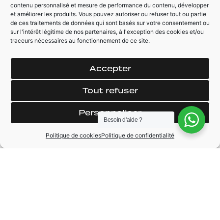
contenu personnalisé et mesure de performance du contenu, développer
à mémoire
intérieur
et améliorer les produits. Vous pouvez autoriser ou refuser tout ou partie
de ces traitements de données qui sont basés sur votre consentement ou
sur l'intérêt légitime de nos partenaires, à l'exception des cookies et/ou
traceurs nécessaires au fonctionnement de ce site.
AUTRES ÉQUIPEMENTS
Etrier de frein rouge
Pommeau de
Accepter
vitesse AMG
Caméra de recul
performance
Climatisation
Tout refuser
Avertisseur d'angle
automatique
mort
Personnaliser
Rétroviseur
Régulateur /
Besoin d'aide ?
électrique
Limiteur de vitesse
Politique de cookies
Politique de confidentialité
Coffre électrique
MARQUE
Mercedes