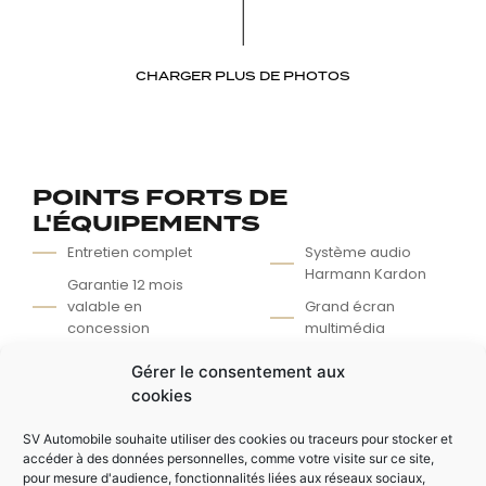
CHARGER PLUS DE PHOTOS
POINTS FORTS DE
L'ÉQUIPEMENTS
Entretien complet
Système audio
Harmann Kardon
Garantie 12 mois
valable en
Grand écran
concession
multimédia
Toit ouvrant
Kit Carbone
Gérer le consentement aux
panoramique
extérieur (Rétro /
cookies
électrique
Lame AV / Bas de
caisse / Diffuseur
Sièges baquets
SV Automobile souhaite utiliser des cookies ou traceurs pour stocker et
AR)
performance AMG
accéder à des données personnelles, comme votre visite sur ce site,
pour mesure d'audience, fonctionnalités liées aux réseaux sociaux,
chauffant électrique
Insert Carbone