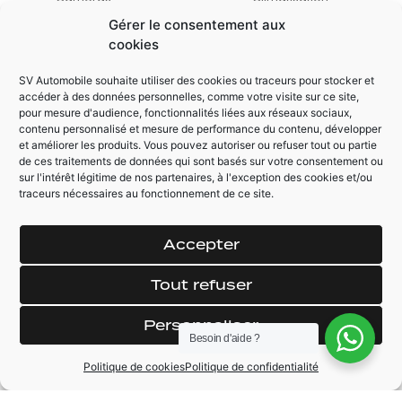
panoramiques 360°
automatique
Gérer le consentement aux
THERMOTRONIC
Siège conducteur à
cookies
réglages
Affichage tête
électriques avec
haute
SV Automobile souhaite utiliser des cookies ou traceurs pour stocker et
fonction Mémoires
accéder à des données personnelles, comme votre visite sur ce site,
Android Auto /
pour mesure d'audience, fonctionnalités liées aux réseaux sociaux,
Apple Car Play
contenu personnalisé et mesure de performance du contenu, développer
et améliorer les produits. Vous pouvez autoriser ou refuser tout ou partie
de ces traitements de données qui sont basés sur votre consentement ou
sur l'intérêt légitime de nos partenaires, à l'exception des cookies et/ou
AUTRES ÉQUIPEMENTS
traceurs nécessaires au fonctionnement de ce site.
Volant chauffant +
Service connecté :
Sièges avant
Détecteur de
Accepter
panneaux de
Jantes alliage AMG
signalisation
à 5 double
Tout refuser
branches
Système PRE-SAFE®
Personnaliser
Packs d’assistance
Toit ouvrant
Besoin d'aide ?
à la conduite
panoramique
Politique de cookies
Politique de confidentialité