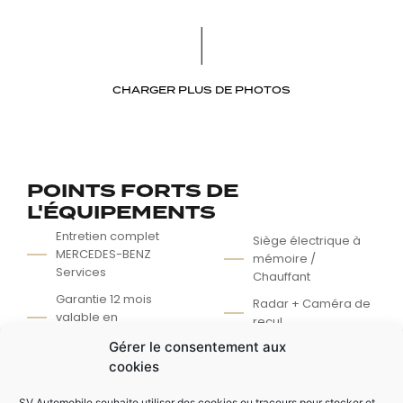
CHARGER PLUS DE PHOTOS
POINTS FORTS DE
L'ÉQUIPEMENTS
Entretien complet
Siège électrique à
MERCEDES-BENZ
mémoire /
Services
Chauffant
Garantie 12 mois
Radar + Caméra de
valable en
recul
concession
Gérer le consentement aux
Système sonore
Pack AMG EXT / INT
cookies
Burmester
Phare LED
Jantes alliages AMG
SV Automobile souhaite utiliser des cookies ou traceurs pour stocker et