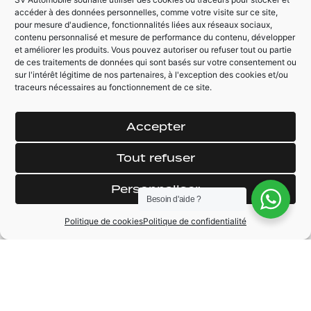
Multibeam
accéder à des données personnelles, comme votre visite sur ce site,
Pack ambiance (64
Toit ouvrant
pour mesure d'audience, fonctionnalités liées aux réseaux sociaux,
couleurs)
panoramique avec
contenu personnalisé et mesure de performance du contenu, développer
Pack Black-Line
et améliorer les produits. Vous pouvez autoriser ou refuser tout ou partie
store électrique
de ces traitements de données qui sont basés sur votre consentement ou
sur l'intérêt légitime de nos partenaires, à l'exception des cookies et/ou
traceurs nécessaires au fonctionnement de ce site.
AUTRES ÉQUIPEMENTS
Grand GPS Tactile
Alerte de
Accepter
franchissement de
Régulateur / limiteur
ligne + maintient
de vitesse
Tout refuser
voie
Vitres AR
Rétroviseur
Personnaliser
surteintées
électrique
Besoin d'aide ?
Pack Premium plus
Politique de cookies
Politique de confidentialité
MARQUE
Mercedes