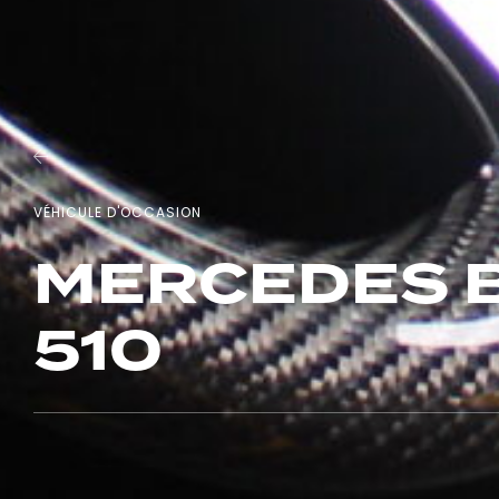
VÉHICULE D'OCCASION
MERCEDES B
510