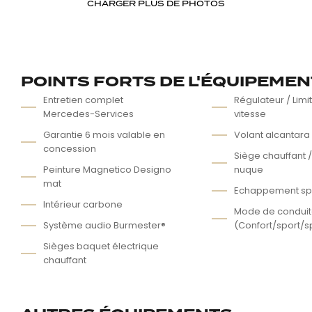
CHARGER PLUS DE PHOTOS
POINTS FORTS DE L'ÉQUIPEME
Entretien complet
Régulateur / Limi
Mercedes-Services
vitesse
Garantie 6 mois valable en
Volant alcantara
concession
Siège chauffant /
Peinture Magnetico Designo
nuque
mat
Echappement spo
Intérieur carbone
Mode de condui
Système audio Burmester®
(Confort/sport/s
Sièges baquet électrique
chauffant