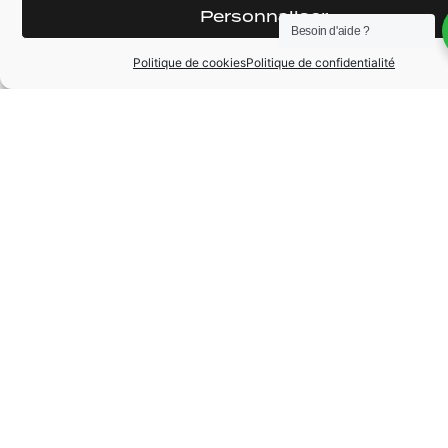
Personnaliser
Nous sommes passionné par le domaine des véhicules
Besoin d'aide ?
d’occasion, en mettant l’accent sur des voitures de sport
Politique de cookies
Politique de confidentialité
Financement
Durée
12
mois
Apport
100
€
Montant à financer
107890
€
12
9079
€ /
à partir de*
mois
mois
Votre financement en moins de 5
minutes
Une réponse de principe instantanée