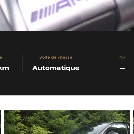
e
Boîte de vitesse
Prix
 km
Automatique
—