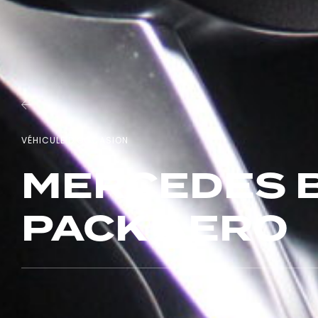
VÉHICULE D'OCCASION
MERCEDES B
PACK AERO