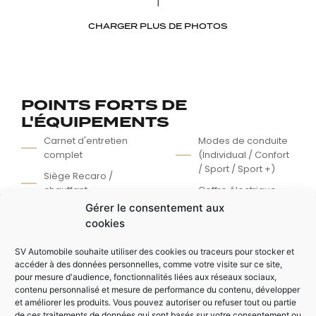
CHARGER PLUS DE PHOTOS
POINTS FORTS DE
L'ÉQUIPEMENTS
Carnet d'entretien
Modes de conduite
complet
(Individual / Confort
/ Sport / Sport +)
Siège Recaro /
chauffant
Coffre électrique
Gérer le consentement aux
Toit ouvrant
Régulateur / limiteur
cookies
panoramique
de vitesse
Echappement AMG
Détecteur anti-
SV Automobile souhaite utiliser des cookies ou traceurs pour stocker et
performance avec
collision
accéder à des données personnelles, comme votre visite sur ce site,
clapets
pour mesure d'audience, fonctionnalités liées aux réseaux sociaux,
Garantie 12 mois
contenu personnalisé et mesure de performance du contenu, développer
Premium
et améliorer les produits. Vous pouvez autoriser ou refuser tout ou partie
de ces traitements de données qui sont basés sur votre consentement ou