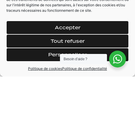
sur l'intérêt légitime de nos partenaires, à l'exception des cookies et/ou
traceurs nécessaires au fonctionnement de ce site.
AUTRES ÉQUIPEMENTS
Apple Car Play
Feux Xenon / LED
Accepter
Caméra de recul +
Détecteur d'angle
Bip de recul AV + AR
mort
Tout refuser
Seuil de porte
lumineux AMG
Personnaliser
Besoin d'aide ?
Politique de cookies
Politique de confidentialité
MARQUE
Mercedes
MODÈLE
GLA
ANNÉE
2016