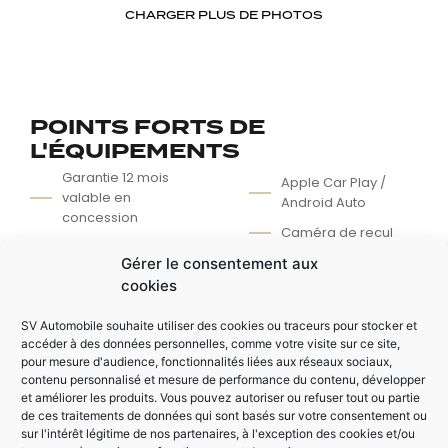
CHARGER PLUS DE PHOTOS
POINTS FORTS DE
L'ÉQUIPEMENTS
Garantie 12 mois
Apple Car Play /
valable en
Android Auto
concession
Caméra de recul
Entretien complet
Climatisation
Gérer le consentement aux
Intérieur bois
cookies
SV Automobile souhaite utiliser des cookies ou traceurs pour stocker et
AUTRES ÉQUIPEMENTS
accéder à des données personnelles, comme votre visite sur ce site,
pour mesure d'audience, fonctionnalités liées aux réseaux sociaux,
Galerie
contenu personnalisé et mesure de performance du contenu, développer
Feu automatique
et améliorer les produits. Vous pouvez autoriser ou refuser tout ou partie
Régulateur / limiteur
Rétroviseur
de ces traitements de données qui sont basés sur votre consentement ou
de vitesse
électrique /
sur l'intérêt légitime de nos partenaires, à l'exception des cookies et/ou