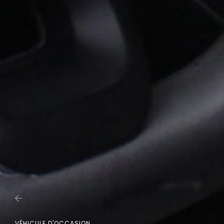
VÉHICULE D'OCCASION