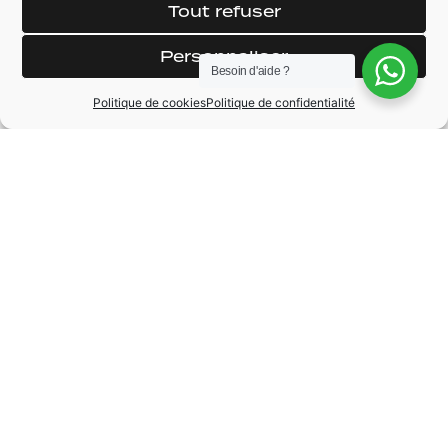
Tout refuser
Personnaliser
Besoin d'aide ?
Politique de cookies
Politique de confidentialité
MARQUE
Fiat
MODÈLE
PANDA
BOÎTE DE VITESSE
Manuelle
CARBURANT
Essence
KILOMÉTRAGE
29900 km
ANNÉE
2018