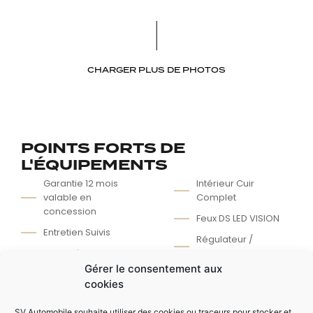
CHARGER PLUS DE PHOTOS
POINTS FORTS DE
L'ÉQUIPEMENTS
Garantie 12 mois
Intérieur Cuir
valable en
Complet
concession
Feux DS LED VISION
Entretien Suivis
Régulateur /
Grand écran GPS
Limiteur de vitesse
Tactile
Gérer le consentement aux
Capteur + CAMERA
cookies
Système Hi-Fi Focal
de recul
Affichage tête
Sièges AV
SV Automobile souhaite utiliser des cookies ou traceurs pour stocker et