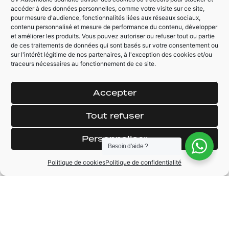
haute
chauffants et
accéder à des données personnelles, comme votre visite sur ce site,
massants
pour mesure d'audience, fonctionnalités liées aux réseaux sociaux,
contenu personnalisé et mesure de performance du contenu, développer
et améliorer les produits. Vous pouvez autoriser ou refuser tout ou partie
de ces traitements de données qui sont basés sur votre consentement ou
AUTRES ÉQUIPEMENTS
sur l'intérêt légitime de nos partenaires, à l'exception des cookies et/ou
traceurs nécessaires au fonctionnement de ce site.
Feux arrière à LED
Jantes 18"
SHANGHAI
Système d'accès et
Accepter
démarrage sans
Direction à
clé
assistance variable
Tout refuser
DS Sensorial Drive
Lunette + fenêtres
arrière surteintées
Assistant de
Personnaliser
maintien dans la
Palettes
Besoin d'aide ?
voie
changement
Politique de cookies
Politique de confidentialité
vitesses au volant