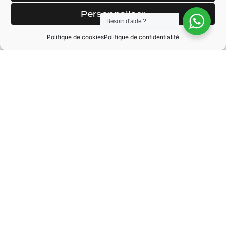
Feux LED AV + AR
performance
Personnaliser
Volant
Besoin d'aide ?
Auto hold assist
multifonctions M
Politique de cookies
Politique de confidentialité
Siège arrière
Pack ambiance LED
chauffant
intérieur
Régulateur de
Climatisation
vitesse
automatique tri-
MARQUE
BMW
MODÈLE
X3
ANNÉE
2019
BOÎTE DE VITESSE
Automatique