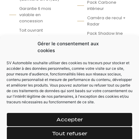
Pack Carbone
Garantie 6 mois
intérieur
valable en
Caméra de recul +
concession
Radar
Toit ouvrant
Pack Shadow line
panoramique
étendu
électrique
Gérer le consentement aux
Affichage tête
cookies
Suspension pilotées
haute
Siège sport M
SV Automobile souhaite utiliser des cookies ou traceurs pour stocker et
Système
compétition
accéder à des données personnelles, comme votre visite sur ce site,
d'échappement à
électrique chauffant
pour mesure d'audience, fonctionnalités liées aux réseaux sociaux,
clapet
à mémoire
contenu personnalisé et mesure de performance du contenu, développer
et améliorer les produits. Vous pouvez autoriser ou refuser tout ou partie
Système de
Jantes 21"
de ces traitements de données qui sont basés sur votre consentement ou
freinage M
competition
sur l'intérêt légitime de nos partenaires, à l'exception des cookies et/ou
Compétition
traceurs nécessaires au fonctionnement de ce site.
Accepter
AUTRES ÉQUIPEMENTS
zones
Hayon électrique
Tout refuser
Ceintures M