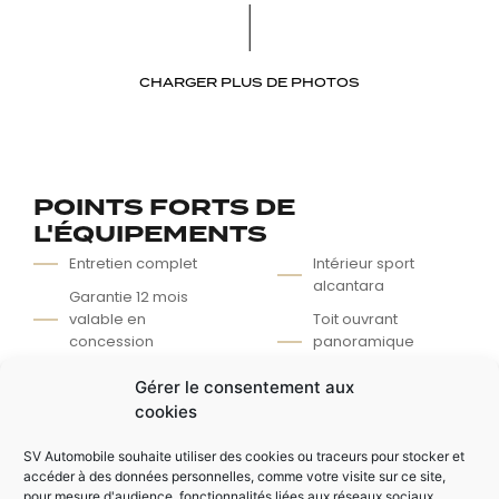
CHARGER PLUS DE PHOTOS
POINTS FORTS DE
L'ÉQUIPEMENTS
Entretien complet
Intérieur sport
alcantara
Garantie 12 mois
valable en
Toit ouvrant
concession
panoramique
électrique
Finition M Sport
Gérer le consentement aux
Intérieur
Démarrage sans
cookies
clé
Finition M Sport
Extérieur
Régulateur /
SV Automobile souhaite utiliser des cookies ou traceurs pour stocker et
Limiteur de vitesse
accéder à des données personnelles, comme votre visite sur ce site,
pour mesure d'audience, fonctionnalités liées aux réseaux sociaux,