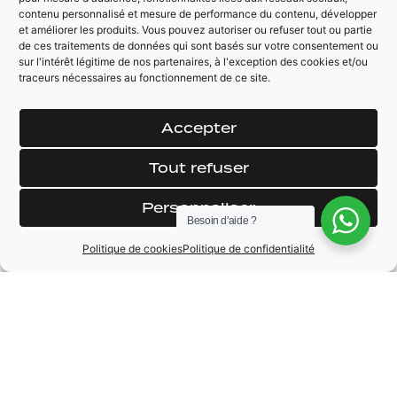
contenu personnalisé et mesure de performance du contenu, développer
et améliorer les produits. Vous pouvez autoriser ou refuser tout ou partie
AUTRES ÉQUIPEMENTS
de ces traitements de données qui sont basés sur votre consentement ou
sur l'intérêt légitime de nos partenaires, à l'exception des cookies et/ou
Hayon électrique
Volant
traceurs nécessaires au fonctionnement de ce site.
multifonctions
Pack ambiance LED
Mode de conduite
Feux L.E.D AV et AR
Accepter
(eco/normal/sport)
Caméra de recul
Climatisation
Tout refuser
Rétroviseur
multizones
électrique
automatique
Personnaliser
Besoin d'aide ?
Politique de cookies
Politique de confidentialité
MARQUE
BMW
MODÈLE
X2