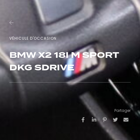
VÉHICULE D'OCCASION
BMW X2 18I M SPORT
DKG SDRIVE
Partager