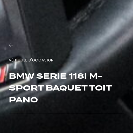
VÉHICULE D'OCCASION
BMW SERIE 118I M-
SPORT BAQUET TOIT
PANO