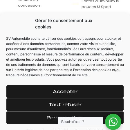
Jantes aluminium 19
concession
pouces M Sport
Finition 135 M-Sport
Apple Car Play /
Gérer le consentement aux
Android Auto
Sellerie M-Sport
cookies
Alcantara avec
Régulateur /
sièges baquet
Limiteur adaptatif
SV Automobile souhaite utiliser des cookies ou traceurs pour stocker et
électrique chauffant
accéder à des données personnelles, comme votre visite sur ce site,
Pack éclairage
Toit panoramique
pour mesure d'audience, fonctionnalités liées aux réseaux sociaux,
d'ambiance
électrique
contenu personnalisé et mesure de performance du contenu, développer
intérieur
et améliorer les produits. Vous pouvez autoriser ou refuser tout ou partie
ouvrantToit
de ces traitements de données qui sont basés sur votre consentement ou
sur l'intérêt légitime de nos partenaires, à l'exception des cookies et/ou
traceurs nécessaires au fonctionnement de ce site.
AUTRES ÉQUIPEMENTS
Affichage tête
Modes de conduite
Accepter
haute
(Eco pro / Confort /
Sport)
Becquet M
Tout refuser
Détection des
Rétroviseur
panneaux
Personnaliser
électrique
Besoin d'aide ?
Keyless (ouverture
Feux Automatique
et démarrage sans