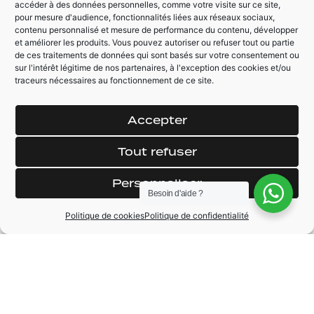
électrique - Feux
panoramique
accéder à des données personnelles, comme votre visite sur ce site,
Automatique Full LED
pour mesure d'audience, fonctionnalités liées aux réseaux sociaux,
électrique
directionnel -
contenu personnalisé et mesure de performance du contenu, développer
ouvrantToit
Modes de conduite
et améliorer les produits. Vous pouvez autoriser ou refuser tout ou partie
panoramique
de ces traitements de données qui sont basés sur votre consentement ou
(Eco pro / Confort /
électrique ouvrant -
sur l'intérêt légitime de nos partenaires, à l'exception des cookies et/ou
Sport) - Détection
Caméra de recul +
traceurs nécessaires au fonctionnement de ce site.
des panneaux -
Bip AV - Jantes
Keyless (ouverture
aluminium 19
et démarrage sans
pouces M Sport -
Accepter
clé)
Apple Car Play /
Tout refuser
Personnaliser
Besoin d'aide ?
Politique de cookies
Politique de confidentialité
MARQUE
BMW
MODÈLE
Serie 1