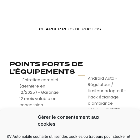
CHARGER PLUS DE PHOTOS
POINTS FORTS DE
L'ÉQUIPEMENTS
Android Auto -
- Entretien complet
Régulateur /
(dernière en
Limiteur adaptatif -
12/2025) - Garantie
Pack éclairage
12 mois valable en
d'ambiance
concession -
intérieur AUTRES
Finition edition M-
ÉQUIPEMENTS : -
Gérer le consentement aux
Sport PRO - Sellerie
Affichage tête
M-Sport Alcantara
cookies
haute - Becquet M -
avec sièges baquet
Rétroviseur
électrique - Toit
SV Automobile souhaite utiliser des cookies ou traceurs pour stocker et