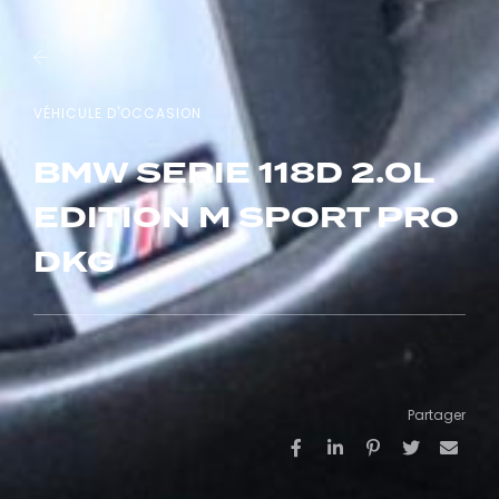
VÉHICULE D'OCCASION
BMW SERIE 118D 2.0L
EDITION M SPORT PRO
DKG
Partager