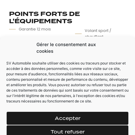
POINTS FORTS DE
L'ÉQUIPEMENTS
Garantie 12 mois
Volant sport /
chauffant
Entretien BMW
Services
Gérer le consentement aux
Grand écran
cookies
multimédia
Toit panoramique
ouvrant
Selection des
SV Automobile souhaite utiliser des cookies ou traceurs pour stocker et
modes de
Intérieur M sport
accéder à des données personnelles, comme votre visite sur ce site,
conduites
alcantara
pour mesure d'audience, fonctionnalités liées aux réseaux sociaux,
contenu personnalisé et mesure de performance du contenu, développer
et améliorer les produits. Vous pouvez autoriser ou refuser tout ou partie
de ces traitements de données qui sont basés sur votre consentement ou
AUTRES ÉQUIPEMENTS
sur l'intérêt légitime de nos partenaires, à l'exception des cookies et/ou
traceurs nécessaires au fonctionnement de ce site.
Phare bi-xenon
Sièges chauffants
Intérieur piano
Accepter
black
Tout refuser