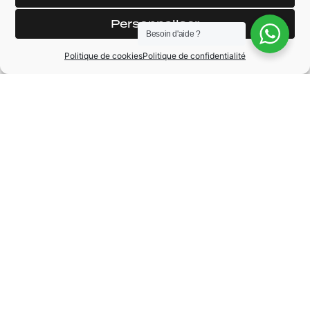
Personnaliser
Besoin d'aide ?
MARQUE
Politique de cookies
Politique de confidentialité
BMW
MODÈLE
Serie 1
ANNÉE
2016
BOÎTE DE VITESSE
Automatique
CARBURANT
Diesel
KILOMÉTRAGE
92660 km