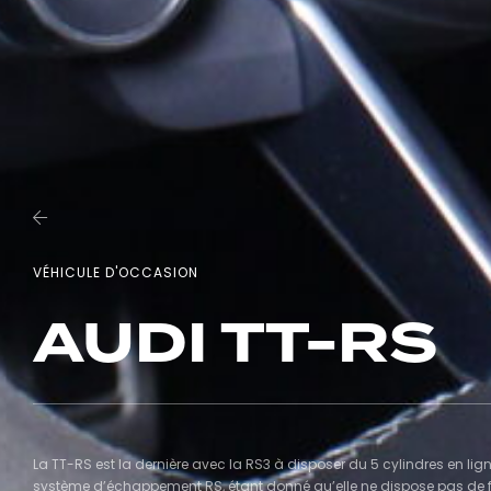
VÉHICULE D'OCCASION
AUDI TT-RS
La TT-RS est la dernière avec la RS3 à disposer du 5 cylindres en ligne
système d’échappement RS, étant donné qu’elle ne dispose pas de filt