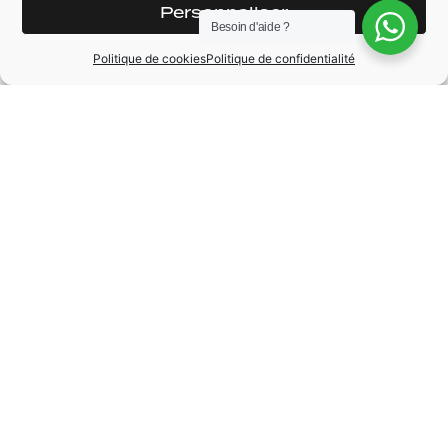
Personnaliser
Hayon électrique
Rétroviseur
Besoin d'aide ?
électrique chauffant
MMI +
Politique de cookies
Politique de confidentialité
Auto Hold Assist
Régulateur /
Limiteur de vitesse
Cuir étendu
Ceintures rouge
MARQUE
Audi
MODÈLE
RS6
ANNÉE
2017
BOÎTE DE VITESSE
Automatique