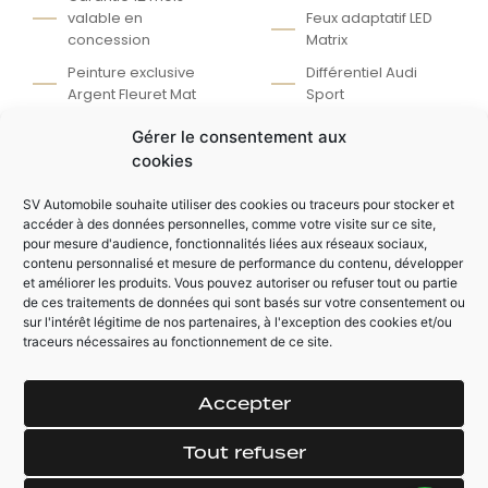
valable en
Feux adaptatif LED
concession
Matrix
Peinture exclusive
Différentiel Audi
Argent Fleuret Mat
Sport
Echappements
Climatisation tri-
Gérer le consentement aux
Akrapovic avec
zones
cookies
valve
Colonne de
Toit panoramique
direction électrique
SV Automobile souhaite utiliser des cookies ou traceurs pour stocker et
ouvrant électrique
accéder à des données personnelles, comme votre visite sur ce site,
Siège baquet
pour mesure d'audience, fonctionnalités liées aux réseaux sociaux,
Pack Carbone
électrique chauffant
contenu personnalisé et mesure de performance du contenu, développer
Intérieur
et améliorer les produits. Vous pouvez autoriser ou refuser tout ou partie
Caméra de recul +
de ces traitements de données qui sont basés sur votre consentement ou
Système de son
360
sur l'intérêt légitime de nos partenaires, à l'exception des cookies et/ou
Bose
traceurs nécessaires au fonctionnement de ce site.
Accepter
AUTRES ÉQUIPEMENTS
Avertisseur
Direction
Tout refuser
d'angles mort
dynamique