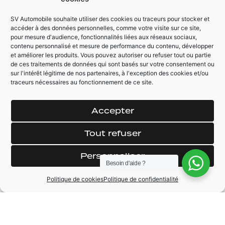
d'angles mort
dynamique
Hayon électrique
MMI +
SV Automobile souhaite utiliser des cookies ou traceurs pour stocker et
accéder à des données personnelles, comme votre visite sur ce site,
Adaptative cruise
Auto Hold Assist
pour mesure d'audience, fonctionnalités liées aux réseaux sociaux,
control
contenu personnalisé et mesure de performance du contenu, développer
Rétroviseur
et améliorer les produits. Vous pouvez autoriser ou refuser tout ou partie
Echappements RS
électrique chauffant
de ces traitements de données qui sont basés sur votre consentement ou
avec valve
Cache moteur
sur l'intérêt légitime de nos partenaires, à l'exception des cookies et/ou
traceurs nécessaires au fonctionnement de ce site.
Carbone
Accepter
Tout refuser
MARQUE
Audi
Personnaliser
Besoin d'aide ?
MODÈLE
RS6
Politique de cookies
Politique de confidentialité
ANNÉE
2017