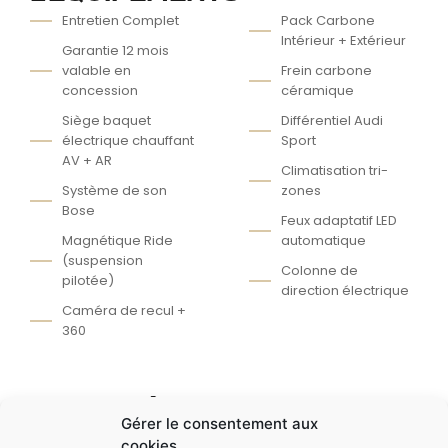
Entretien Complet
Pack Carbone
Intérieur + Extérieur
Garantie 12 mois
valable en
Frein carbone
concession
céramique
Siège baquet
Différentiel Audi
électrique chauffant
Sport
AV + AR
Climatisation tri-
Système de son
zones
Bose
Feux adaptatif LED
Magnétique Ride
automatique
(suspension
Colonne de
pilotée)
direction électrique
Caméra de recul +
360
AUTRES ÉQUIPEMENTS
Gérer le consentement aux
Avertisseur
Direction
cookies