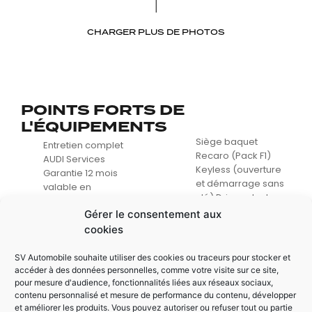
CHARGER PLUS DE PHOTOS
POINTS FORTS DE
L'ÉQUIPEMENTS
Siège baquet
Entretien complet
Recaro (Pack F1)
AUDI Services
Keyless (ouverture
Garantie 12 mois
et démarrage sans
valable en
clé) Drive select
concession Volant
(selection des
Gérer le consentement aux
moteur embrayage
modes de
Neuf, facture AUDI
cookies
conduites) Phare
Pack carbone
Xenon
intérieur Régulateur
SV Automobile souhaite utiliser des cookies ou traceurs pour stocker et
Echappement Audi
/ Limiteur de vitesse
accéder à des données personnelles, comme votre visite sur ce site,
sport (RS)
pour mesure d'audience, fonctionnalités liées aux réseaux sociaux,
Système sonore
contenu personnalisé et mesure de performance du contenu, développer
Bang And Olufsen
et améliorer les produits. Vous pouvez autoriser ou refuser tout ou partie