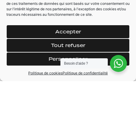
de ces traitements de données qui sont basés sur votre consentement ou
sur l'intérêt légitime de nos partenaires, à l'exception des cookies et/ou
AUTRES ÉQUIPEMENTS
traceurs nécessaires au fonctionnement de ce site.
Sièges chauffant
Aide au
Feux / Essuie glace
stationnement avec
Accepter
automatique Volant
caméra de recul
sport multifonctions
Auto hold assist
Tout refuser
Jantes Rotors
Personnaliser
Besoin d'aide ?
Politique de cookies
Politique de confidentialité
MARQUE
Audi
MODÈLE
RS4
ANNÉE
2012
BOÎTE DE VITESSE
Automatique