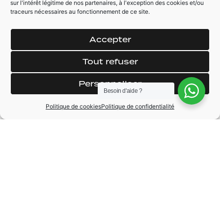
sur l'intérêt légitime de nos partenaires, à l'exception des cookies et/ou
Caméra de recul
Keyless (sans clé)
traceurs nécessaires au fonctionnement de ce site.
Vmax 280km/h
Carte grise
francaise
Pneus 80%
Accepter
Tout refuser
Personnaliser
Besoin d'aide ?
MARQUE
Audi
Politique de cookies
Politique de confidentialité
MODÈLE
RS3
ANNÉE
2017
BOÎTE DE VITESSE
Automatique
CARBURANT
Essence
KILOMÉTRAGE
29913 km