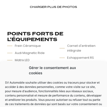
CHARGER PLUS DE PHOTOS
POINTS FORTS DE
L'ÉQUIPEMENTS
Frein Céramique
Carnet d'entretien
intégrale
Audi Magnetic Ride
Echappement RS
Matrix LED
Pack design RS
Garantie Audi
Gérer le consentement aux
07/2022
Toit ouvrant
cookies
SV Automobile souhaite utiliser des cookies ou traceurs pour stocker et
accéder à des données personnelles, comme votre visite sur ce site,
AUTRES ÉQUIPEMENTS
pour mesure d'audience, fonctionnalités liées aux réseaux sociaux,
contenu personnalisé et mesure de performance du contenu, développer
Intérieur Carbone
Bang And Olufsen
et améliorer les produits. Vous pouvez autoriser ou refuser tout ou partie
Sound
Pack noir brillant
de ces traitements de données qui sont basés sur votre consentement ou