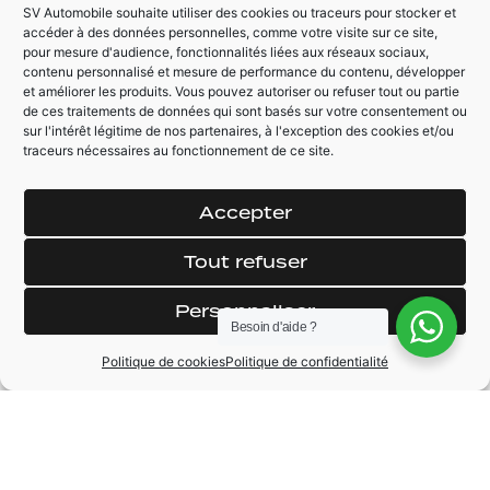
Pack S-line intérieur
SV Automobile souhaite utiliser des cookies ou traceurs pour stocker et
Coffre hayon
accéder à des données personnelles, comme votre visite sur ce site,
/ extérieur
électrique
pour mesure d'audience, fonctionnalités liées aux réseaux sociaux,
Boite automatique 7
contenu personnalisé et mesure de performance du contenu, développer
rapports
et améliorer les produits. Vous pouvez autoriser ou refuser tout ou partie
de ces traitements de données qui sont basés sur votre consentement ou
sur l'intérêt légitime de nos partenaires, à l'exception des cookies et/ou
traceurs nécessaires au fonctionnement de ce site.
AUTRES ÉQUIPEMENTS
Pack navigation
Climatisation
Accepter
Automatique
Double des clés
Feux AV bi-xenon +
Tout refuser
Rétroviseurs
LED / LED AR
électriques /
Personnaliser
chauffants
Volant 3 branches
Besoin d'aide ?
sport avec palettes
Barres de toit noir
de vitesse
Politique de cookies
Politique de confidentialité
Régulateur /
limitateur de vitesse