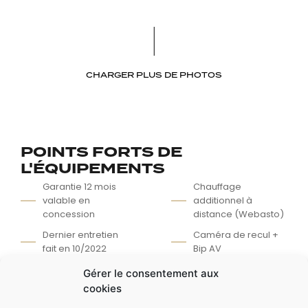
CHARGER PLUS DE PHOTOS
POINTS FORTS DE
L'ÉQUIPEMENTS
Garantie 12 mois
Chauffage
valable en
additionnel à
concession
distance (Webasto)
Dernier entretien
Caméra de recul +
fait en 10/2022
Bip AV
Jamais accidentée
Attelage remorque
Gérer le consentement aux
/ Carvetical
cookies
Système Quattro (4
disponible clean
roues motrices)